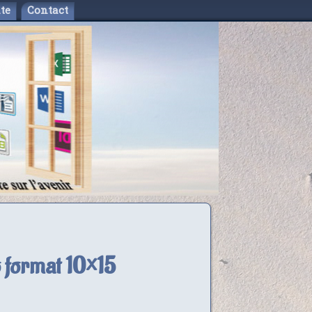
te
Contact
 format 10×15