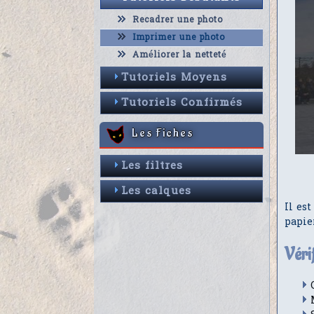
Recadrer une photo
Imprimer une photo
Améliorer la netteté
Tutoriels Moyens
Tutoriels Confirmés
Les Fiches
Les filtres
Les calques
Il es
papie
Vérif