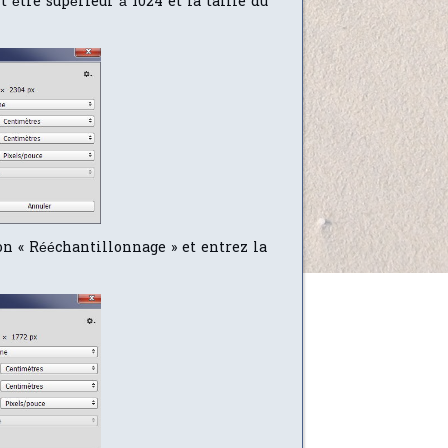
 être supérieur à 1024 et la taille du
on « Rééchantillonnage » et entrez la