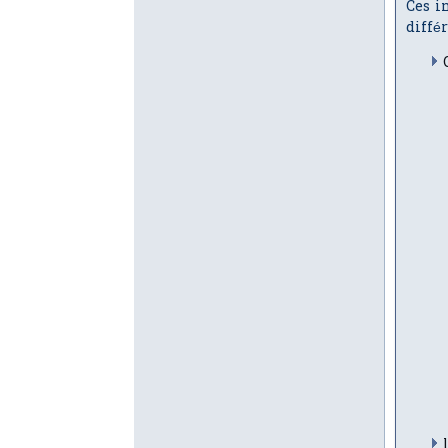
Ces i
différ